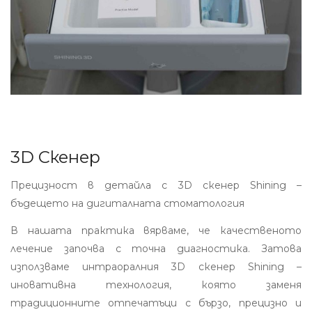
3D Скенер
Прецизност в детайла с 3D скенер Shining –
бъдещето на дигиталната стоматология
В нашата практика вярваме, че качественото
лечение започва с точна диагностика. Затова
използваме интраоралния 3D скенер Shining –
иновативна технология, която заменя
традиционните отпечатъци с бързо, прецизно и