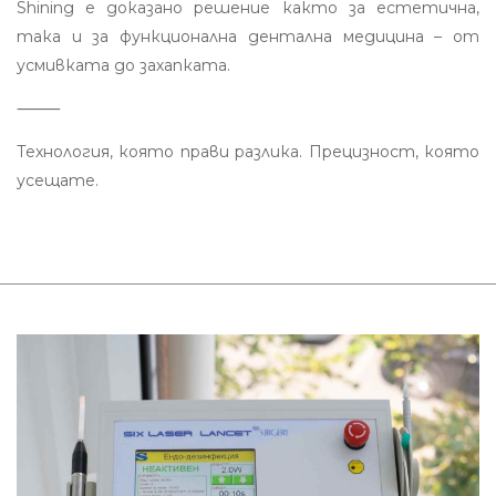
Shining е доказано решение както за естетична,
така и за функционална дентална медицина – от
усмивката до захапката.
⸻
Технология, която прави разлика. Прецизност, която
усещате.