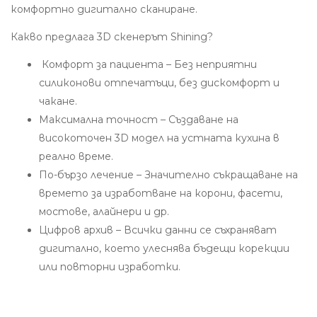
комфортно дигитално сканиране.
Какво предлага 3D скенерът Shining?
Комфорт за пациента – Без неприятни
силиконови отпечатъци, без дискомфорт и
чакане.
Максимална точност – Създаване на
високоточен 3D модел на устната кухина в
реално време.
По-бързо лечение – Значително съкращаване на
времето за изработване на корони, фасети,
мостове, алайнери и др.
Цифров архив – Всички данни се съхраняват
дигитално, което улеснява бъдещи корекции
или повторни изработки.