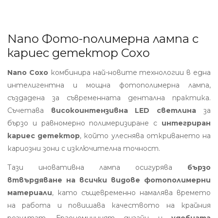
Nano Фото-полимерна лампа с
кариес детектор Coxo
Nano Coxo
комбинира най-новите технологии в една
интелигентна и мощна фотополимерна лампа,
създадена за съвременната дентална практика.
Съчетава
високоинтензивна LED светлина
за
бързо и равномерно полимеризиране с
интегриран
кариес детектор
, който улеснява откриването на
кариозни зони с изключителна точност.
Тази иновативна лампа осигурява
бързо
втвърдяване на всички видове фотополимерни
материали
, като същевременно намалява времето
на работа и повишава качеството на крайния