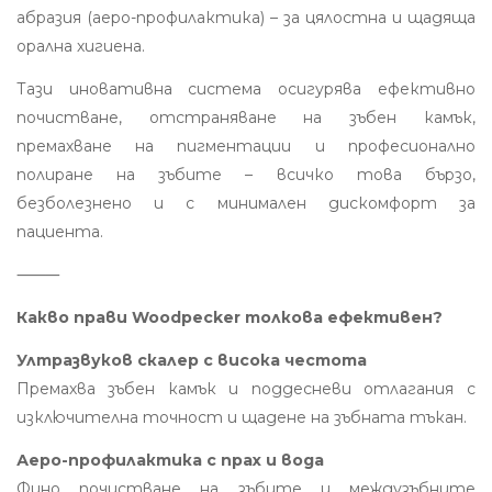
абразия (аеро-профилактика) – за цялостна и щадяща
орална хигиена.
Тази иновативна система осигурява ефективно
почистване, отстраняване на зъбен камък,
премахване на пигментации и професионално
полиране на зъбите – всичко това бързо,
безболезнено и с минимален дискомфорт за
пациента.
⸻
Какво прави Woodpecker толкова ефективен?
Ултразвуков скалер с висока честота
Премахва зъбен камък и поддесневи отлагания с
изключителна точност и щадене на зъбната тъкан.
Аеро-профилактика с прах и вода
Фино почистване на зъбите и междузъбните