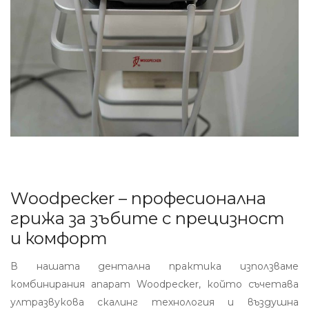
Woodpecker – професионална
грижа за зъбите с прецизност
и комфорт
В нашата дентална практика използваме
комбинирания апарат Woodpecker, който съчетава
ултразвукова скалинг технология и въздушна