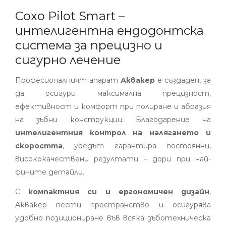
Coxo Pilot Smart –
интелигентна ендодонтска
система за прецизно и
сигурно лечение
Професионалният апарат
Аквакер
е създаден, за
да осигури максимална прецизност,
ефективност и комфорт при полиране и абразия
на зъбни конструкции. Благодарение на
интелигентния контрол на налягането и
скоростта
, уредът гарантира постоянни,
висококачествени резултати – дори при най-
фините детайли.
С
компактния си и ергономичен дизайн
,
Аквакер пести пространство и осигурява
удобно позициониране във всяка зъботехническа