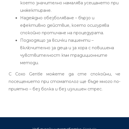
което значително намалява усещането при
инжектиране.
Надеждно обезболяване – бързо и
ефективно действие, което осигурява
спокойно протичане на процедурата.
Подходящо за всички пациенти –
включително за деца и за хора с повишена
чувствителност към традиционните
методи.
С Coxo Gentle можете да сте спокойни, че
посещението при стоматолог ще бъде много по-
приятно – без болка и без излишен стрес.
Уеб дизайн и разработка:
Digitalis