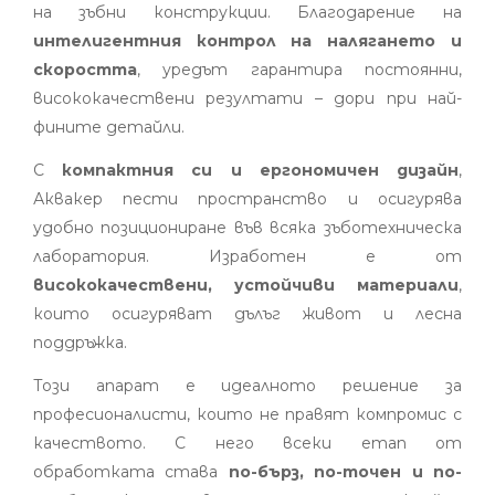
на зъбни конструкции. Благодарение на
интелигентния контрол на налягането и
скоростта
, уредът гарантира постоянни,
висококачествени резултати – дори при най-
фините детайли.
С
компактния си и ергономичен дизайн
,
Аквакер пести пространство и осигурява
удобно позициониране във всяка зъботехническа
лаборатория. Изработен е от
висококачествени, устойчиви материали
,
които осигуряват дълъг живот и лесна
поддръжка.
Този апарат е идеалното решение за
професионалисти, които не правят компромис с
качеството. С него всеки етап от
обработката става
по-бърз, по-точен и по-