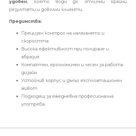
удобен
, което води до отлични крайни
резултати и доволни клиенти.
Предимства:
Прецизен контрол на налягането и
скоростта
Висока ефективност при полиране и
абразия
Компактен, ергономичен и лесен за работа
дизайн
Устойчив корпус и дълъг експлоатационен
живот
Подходящ за ежедневна професионална
употреба