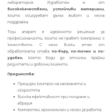
лаборатория. Изработен е от
висококачествени, устойчиви материали
,
които осигуряват дълъг живот и лесна
поддръжка.
Този апарат е идеалното решение за
професионалисти, които не правят компромис с
качеството. С него всеки етап от
обработката става
по-бърз, по-точен и по-
удобен
, което води до отлични крайни
резултати и доволни клиенти.
Предимства:
Прецизен контрол на налягането и
скоростта
Висока ефективност при полиране и
абразия
Компактен, ергономичен и лесен за работа