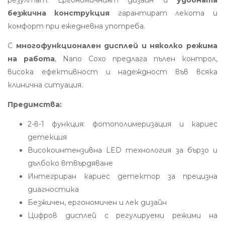
резултат. Ергономичният дизайн и
удобната
безжична конструкция
гарантират лекота и
комфорт при ежедневна употреба.
С
многофункционален дисплей и няколко режима
на работа
, Nano Coxo предлага пълен контрол,
висока ефективност и надеждност във всяка
клинична ситуация.
Предимства:
2-в-1 функция: фотополимеризация и кариес
детекция
Високоинтензивна LED технология за бързо и
дълбоко втвърдяване
Интегриран кариес детектор за прецизна
диагностика
Безжичен, ергономичен и лек дизайн
Цифров дисплей с регулируеми режими на