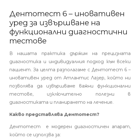
Дентотест 6 – иновативен
уред за извършване на
функционални диагностични
тестове
В нашата практика държим на прецизната
диагностика и индивидуалния подход към всеки
пациент. За целта разполагаме с Дентотест 6 –
иновативен уред от Атлантис Лазер, който ни
позволява да извършваме важни функционални
тестове, изключително полезни в
диагностиката и планирането на лечение.
Какво представлява Дентотест?
Дентотест е модерен диагностичен апарат,
който се използва за: