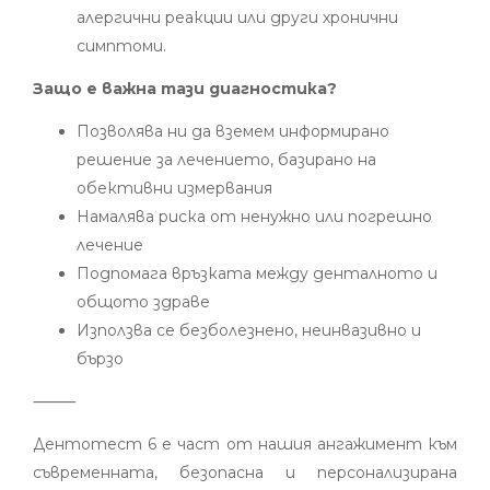
алергични реакции или други хронични
симптоми.
Защо е важна тази диагностика?
Позволява ни да вземем информирано
решение за лечението, базирано на
обективни измервания
Намалява риска от ненужно или погрешно
лечение
Подпомага връзката между денталното и
общото здраве
Използва се безболезнено, неинвазивно и
бързо
⸻
Дентотест 6 е част от нашия ангажимент към
съвременната, безопасна и персонализирана