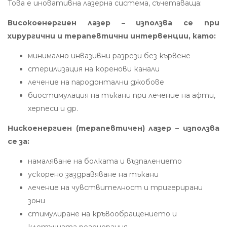
Това е иновативна лазерна система, съчетаваща:
Високоенергиен лазер – използва се при
хирургични и терапевтични интервенции, като:
минимално инвазивни разрези без кървене
стерилизация на коренови канали
лечение на пародонтални джобове
биостимулация на тъкани при лечение на афти,
херпеси и др.
Нискоенергиен (терапевтичен) лазер – използва
се за:
намаляване на болката и възпалението
ускорено заздравяване на тъкани
лечение на чувствителност и тригерирани
зони
стимулиране на кръвообращението и