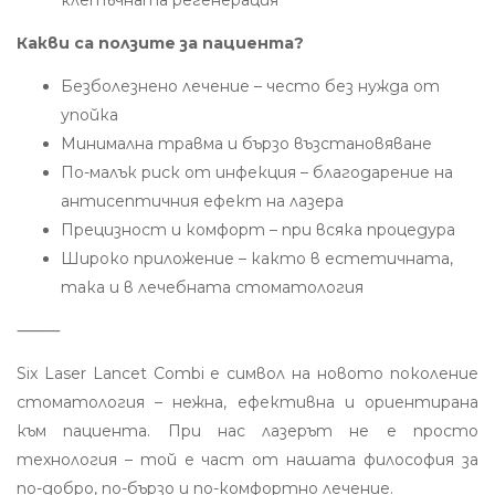
клетъчната регенерация
Какви са ползите за пациента?
Безболезнено лечение – често без нужда от
упойка
Минимална травма и бързо възстановяване
По-малък риск от инфекция – благодарение на
антисептичния ефект на лазера
Прецизност и комфорт – при всяка процедура
Широко приложение – както в естетичната,
така и в лечебната стоматология
⸻
Six Laser Lancet Combi е символ на новото поколение
стоматология – нежна, ефективна и ориентирана
към пациента. При нас лазерът не е просто
технология – той е част от нашата философия за
по-добро, по-бързо и по-комфортно лечение.