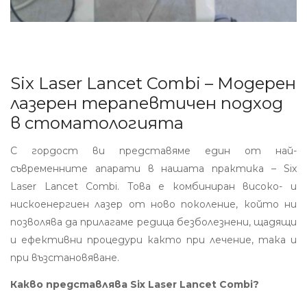
Six Laser Lancet Combi – Модерен
лазерен терапевтичен подход
в стоматологията
С гордост ви представяме един от най-
съвременните апарати в нашата практика – Six
Laser Lancet Combi. Това е комбиниран високо- и
нискоенергиен лазер от ново поколение, който ни
позволява да прилагаме редица безболезнени, щадящи
и ефективни процедури както при лечение, така и
при възстановяване.
Какво представлява Six Laser Lancet Combi?