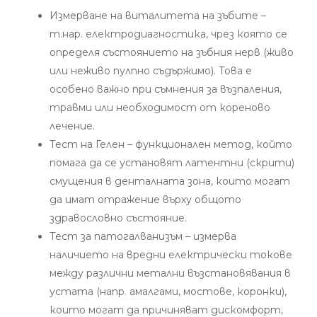
Измерване на виталитета на зъбите –
т.нар. електродиагностика, чрез която се
определя състоянието на зъбния нерв (живо
или неживо пулпно съдържимо). Това е
особено важно при съмнения за възпаления,
травми или необходимост от кореново
лечение.
Тест на Гелен – функционален метод, който
помага да се установят латентни (скрити)
смущения в денталната зона, които могат
да имат отражение върху общото
здравословно състояние.
Тест за патогалванизъм – измерва
наличието на вредни електрически токове
между различни метални възстановявания в
устата (напр. амалгами, мостове, коронки),
които могат да причиняват дискомфорт,