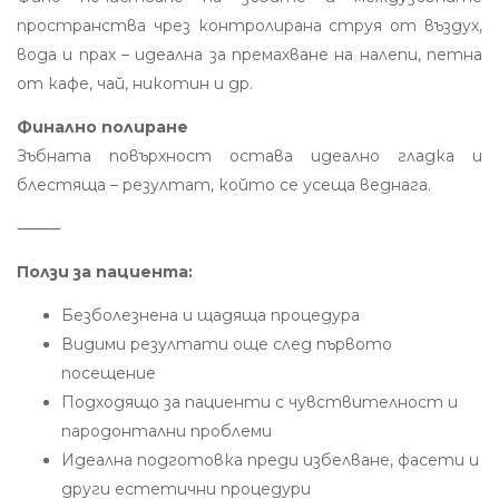
пространства чрез контролирана струя от въздух,
вода и прах – идеална за премахване на налепи, петна
от кафе, чай, никотин и др.
Финално полиране
Зъбната повърхност остава идеално гладка и
блестяща – резултат, който се усеща веднага.
⸻
Ползи за пациента:
Безболезнена и щадяща процедура
Видими резултати още след първото
посещение
Подходящо за пациенти с чувствителност и
пародонтални проблеми
Идеална подготовка преди избелване, фасети и
други естетични процедури