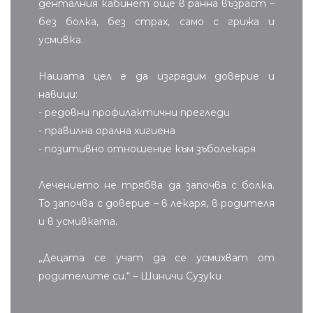
денталния кабинет още в ранна възраст –
без болка, без страх, само с грижа и
усмивка.
Нашата цел е да изградим доверие и
навици:
- редовни профилактични прегледи
- правилна орална хигиена
- позитивно отношение към зъболекаря
Лечението не трябва да започва с болка.
То започва с доверие – в лекаря, в родителя
и в усмивката.
„Децата се учат да се усмихват от
родителите си.“ – Шиничи Сузуки