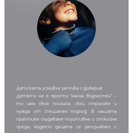
Детската усмивка започва с доверие
Детето не е просто “малък възрастен” –
то има своя психика, свои страхове и
нужда от специален подход. В нашата
практика създаваме позитивна и спокойна
среда, където децата се запознават с