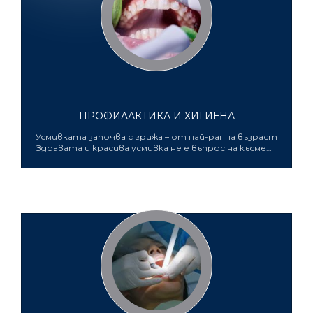
ПРОФИЛАКТИКА И ХИГИЕНА
Усмивката започва с грижа – от най-ранна възраст
Здравата и красива усмивка не е въпрос на късмет,
а на навици. Всичко започва с правилна орална
хигиена и редовни профилактични прегледи – още
преди да се появи първото зъбче! Още по време
на бременността зъбите и челюстите на
бебето започват да се развиват, затова
бъдещите майки имат ключова роля в грижата за
детското дентално здраве. В нашата практика
ще получите професионални съвети и
индивидуален подход как да се грижите както за
своите зъби, така и за зъбите на бъдещото си
дете. Първото зъбче – първата стъпка към здрава
усмивка Правилната грижа започва още с появата
на първото млечно зъбче. Нашият екип ще ви
покаже как лесно и ефективно да почиствате